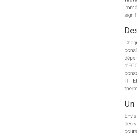
imméd
signi
Des
Chaqu
consi
déper
d'ECO
conso
ITTEN
therm
Un 
Envis
des v
coura