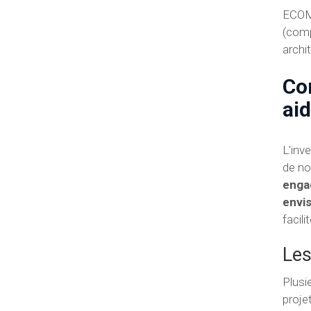
ECOME
(comp
archi
Co
aid
L'inv
de no
enga
envi
facil
Les
Plusi
projet