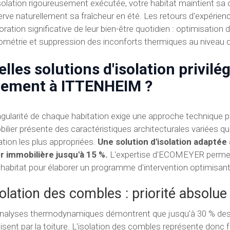
solation rigoureusement exécutée, votre habitat maintient sa c
rve naturellement sa fraîcheur en été. Les retours d'expérienc
oration significative de leur bien-être quotidien : optimisation 
rométrie et suppression des inconforts thermiques au niveau d
lles solutions d'isolation privilé
gement à ITTENHEIM ?
ngularité de chaque habitation exige une approche technique
ilier présente des caractéristiques architecturales variées q
lation les plus appropriées.
Une solution d'isolation adapté
r immobilière jusqu'à 15 %.
L'expertise d'ECOMEYER permet
 habitat pour élaborer un programme d'intervention optimisant 
solation des combles : priorité absolue
nalyses thermodynamiques démontrent que jusqu'à 30 % des p
isent par la toiture. L'isolation des combles représente donc