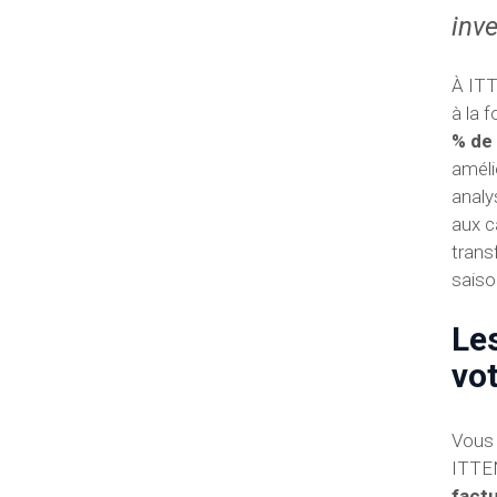
inv
À ITT
à la 
% de 
améli
analy
aux c
trans
saiso
Le
vo
Vous 
ITTEN
factu