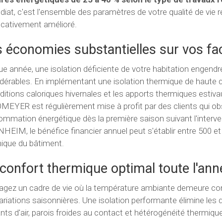
iat, c'est l'ensemble des paramètres de votre qualité de vie ré
ficativement amélioré.
 économies substantielles sur vos fa
e année, une isolation déficiente de votre habitation engend
dérables. En implémentant une isolation thermique de haute qu
ditions caloriques hivernales et les apports thermiques estiva
MEYER est régulièrement mise à profit par des clients qui ob
mmation énergétique dès la première saison suivant l'interve
HEIM, le bénéfice financier annuel peut s'établir entre 500 et 1 
ique du bâtiment.
confort thermique optimal toute l'ann
agez un cadre de vie où la température ambiante demeure 
ariations saisonnières. Une isolation performante élimine le
nts d'air, parois froides au contact et hétérogénéité thermiqu