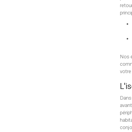
retou
princ
Nos é
comme
votre
L'i
Dans 
avant
périp
habit
conjo