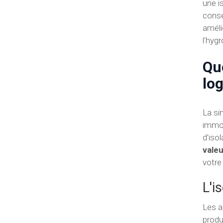
une i
conse
améli
l'hyg
Que
lo
La si
immob
d'iso
valeu
votre
L'i
Les a
produ