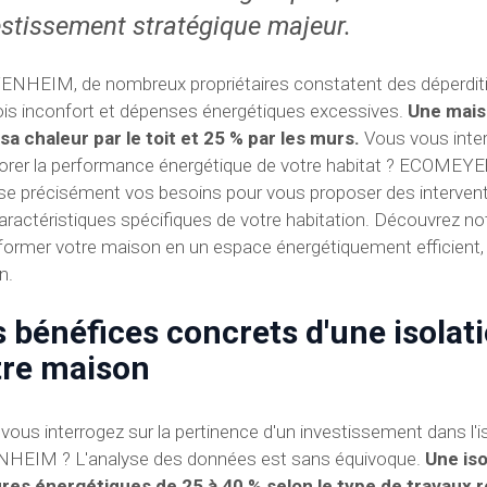
estissement stratégique majeur.
ENHEIM, de nombreux propriétaires constatent des déperditio
fois inconfort et dépenses énergétiques excessives.
Une mais
sa chaleur par le toit et 25 % par les murs.
Vous vous inter
orer la performance énergétique de votre habitat ? ECOMEYER
se précisément vos besoins pour vous proposer des intervent
aractéristiques spécifiques de votre habitation. Découvrez 
former votre maison en un espace énergétiquement efficient, 
n.
s bénéfices concrets d'une isolat
tre maison
vous interrogez sur la pertinence d'un investissement dans l'i
HEIM ? L'analyse des données est sans équivoque.
Une is
res énergétiques de 25 à 40 % selon le type de travaux r