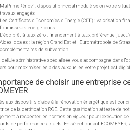
MaPrimeRénov' : dispositif principal modulé selon votre situati
travaux engagés
Les Certificats d'Économies d'Énergie (CEE) : valorisation fi
fournisseurs énergétiques
L'éco-prêt à taux zéro : financement à taux préférentiel jusqu
Aides locales : la région Grand Est et l'Eurométropole de Str
complémentaires de subvention
 cellule administrative spécialisée vous accompagne dans l'op
ers pour maximiser les aides auxquelles votre projet est éligibl
mportance de choisir une entreprise 
OMEYER
ès aux dispositifs d'aide à la rénovation énergétique est cond
trice de la certification RGE. Cette qualification atteste de no
ement à respecter les normes en vigueur pour l'exécution de 
ards de performance actuels. En sélectionnant ECOMEYER, vo