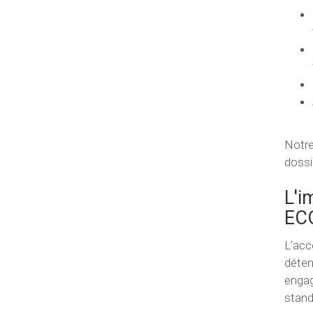
Notre
dossi
L'i
EC
L'acc
déten
engag
stand